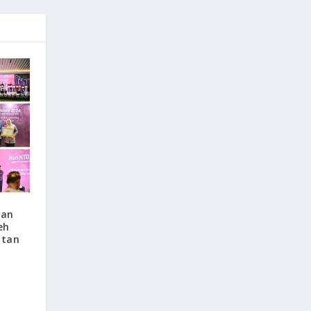
kan
eh
atan