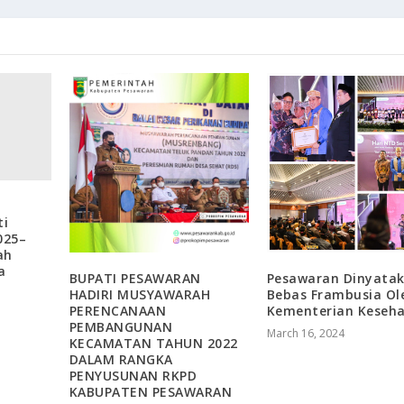
ti
025–
ah
a
BUPATI PESAWARAN
Pesawaran Dinyata
HADIRI MUSYAWARAH
Bebas Frambusia Ol
PERENCANAAN
Kementerian Keseh
PEMBANGUNAN
March 16, 2024
KECAMATAN TAHUN 2022
DALAM RANGKA
PENYUSUNAN RKPD
KABUPATEN PESAWARAN