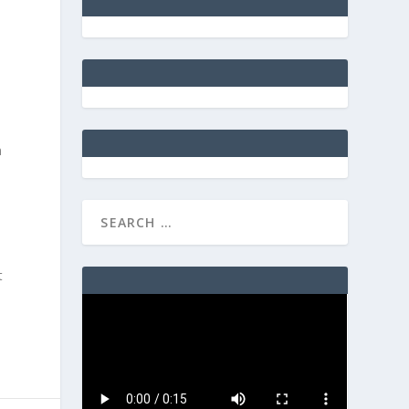
n
n
t