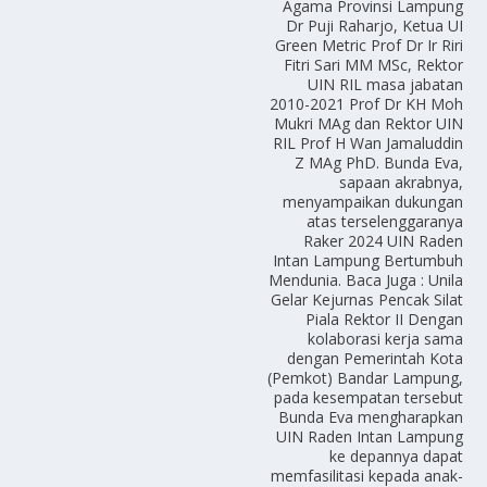
Agama Provinsi Lampung
Dr Puji Raharjo, Ketua UI
Green Metric Prof Dr Ir Riri
Fitri Sari MM MSc, Rektor
UIN RIL masa jabatan
2010-2021 Prof Dr KH Moh
Mukri MAg dan Rektor UIN
RIL Prof H Wan Jamaluddin
Z MAg PhD. Bunda Eva,
sapaan akrabnya,
menyampaikan dukungan
atas terselenggaranya
Raker 2024 UIN Raden
Intan Lampung Bertumbuh
Mendunia. Baca Juga : Unila
Gelar Kejurnas Pencak Silat
Piala Rektor II Dengan
kolaborasi kerja sama
dengan Pemerintah Kota
(Pemkot) Bandar Lampung,
pada kesempatan tersebut
Bunda Eva mengharapkan
UIN Raden Intan Lampung
ke depannya dapat
memfasilitasi kepada anak-