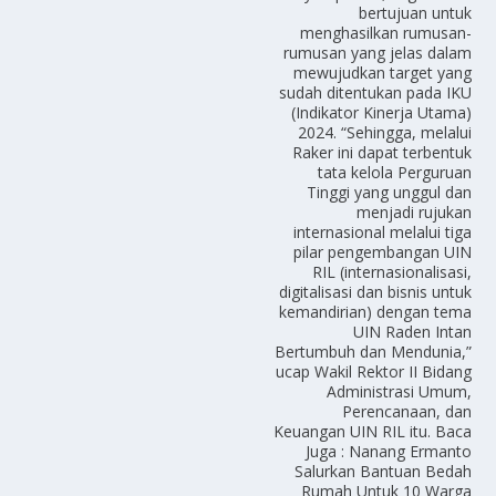
bertujuan untuk
menghasilkan rumusan-
rumusan yang jelas dalam
mewujudkan target yang
sudah ditentukan pada IKU
(Indikator Kinerja Utama)
2024. “Sehingga, melalui
Raker ini dapat terbentuk
tata kelola Perguruan
Tinggi yang unggul dan
menjadi rujukan
internasional melalui tiga
pilar pengembangan UIN
RIL (internasionalisasi,
digitalisasi dan bisnis untuk
kemandirian) dengan tema
UIN Raden Intan
Bertumbuh dan Mendunia,”
ucap Wakil Rektor II Bidang
Administrasi Umum,
Perencanaan, dan
Keuangan UIN RIL itu. Baca
Juga : Nanang Ermanto
Salurkan Bantuan Bedah
Rumah Untuk 10 Warga