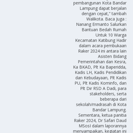
pembangunan Kota Bandar
Lampung dapat berjalan
dengan cepat,” tambah
Walikota. Baca Juga :
Nanang Ermanto Salurkan
Bantuan Bedah Rumah
Untuk 10 Warga
Kecamatan Katibung Hadir
dalam acara pembukaan
Raker 2024 ini antara lain
Asisten Bidang
Pemerintahan dan Kesra,
Ka BKAD, Plt Ka Baperidda,
Kadis LH, Kadis Pendidikan
dan Kebudayaan, Plt Kadis
PU, Plt Kadis Kominfo, dan
Plt Dir RSD A Dadi, para
stakeholders, serta
beberapa dari
sekolah/madrasah di Kota
Bandar Lampung.
Sementara, ketua panitia
Raker 2024, Dr Safari Daud
MSosI dalam laporannya
menyampaikan, kegiatan ini