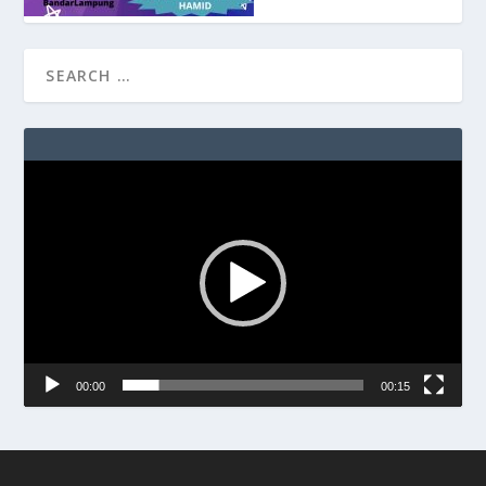
Video
Player
00:00
00:15