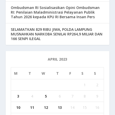
Ombudsman RI Sosialisasikan Opini Ombudsman
RI: Penilaian Maladministrasi Pelayanan Publik
Tahun 2026 kepada KPU RI Bersama Insan Pers
SELAMATKAN 829 RIBU JIWA, POLDA LAMPUNG
MUSNAHKAN NARKOBA SENILAI RP264,9 MILIAR DAN
166 SENPI ILEGAL
APRIL 2023
M
T
W
T
F
S
S
1
2
3
4
5
6
7
8
9
10
11
12
13
14
15
16