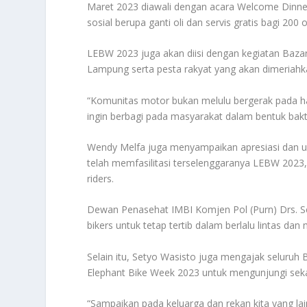
Maret 2023 diawali dengan acara Welcome Dinner.
sosial berupa ganti oli dan servis gratis bagi 20
LEBW 2023 juga akan diisi dengan kegiatan Baz
Lampung serta pesta rakyat yang akan dimeriahka
“Komunitas motor bukan melulu bergerak pada ha
ingin berbagi pada masyarakat dalam bentuk bak
Wendy Melfa juga menyampaikan apresiasi dan u
telah memfasilitasi terselenggaranya LEBW 2023,
riders.
Dewan Penasehat IMBI Komjen Pol (Purn) Drs. 
bikers untuk tetap tertib dalam berlalu lintas dan
Selain itu, Setyo Wasisto juga mengajak seluruh
Elephant Bike Week 2023 untuk mengunjungi seka
“Sampaikan pada keluarga dan rekan kita yang la