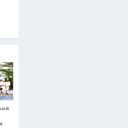
naidi
d