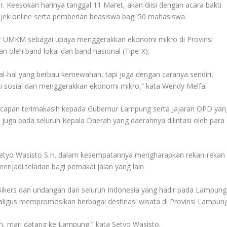
 Keesokan harinya tanggal 11 Maret, akan diisi dengan acara bakti
0 ojek online serta pemberian beasiswa bagi 50 mahasiswa.
ar UMKM sebagai upaya menggerakkan ekonomi mikro di Provinsi
n oleh band lokal dan band nasional (Tipe-X).
l-hal yang berbau kemewahan, tapi juga dengan caranya sendiri,
ti sosial dan menggerakkan ekonomi mikro,” kata Wendy Melfa.
capan terimakasih kepada Gubernur Lampung serta Jajaran OPD yan
 juga pada seluruh Kepala Daerah yang daerahnya dilintasi oleh para
Setyo Wasisto S.H. dalam kesempatannya mengharapkan rekan-rekan
 menjadi teladan bagi pemakai jalan yang lain
 Bikers dan undangan dari seluruh Indonesia yang hadir pada Lampung
ligus mempromosikan berbagai destinasi wisata di Provinsi Lampung
in, mari datang ke Lampung,” kata Setyo Wasisto.