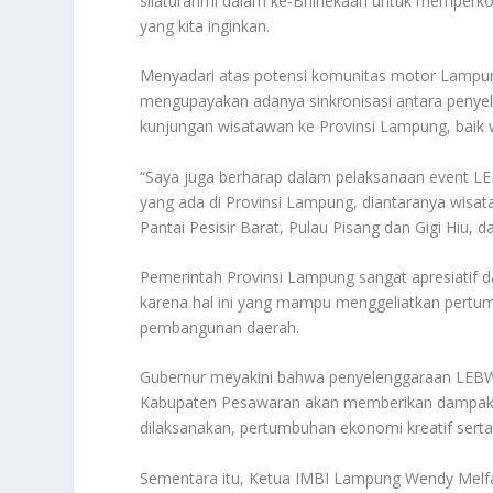
silaturahmi dalam ke-Bhinekaan untuk memperk
yang kita inginkan.
Menyadari atas potensi komunitas motor Lampung
mengupayakan adanya sinkronisasi antara peny
kunjungan wisatawan ke Provinsi Lampung, baik
“Saya juga berharap dalam pelaksanaan event LE
yang ada di Provinsi Lampung, diantaranya wisata
Pantai Pesisir Barat, Pulau Pisang dan Gigi Hiu, d
Pemerintah Provinsi Lampung sangat apresiatif 
karena hal ini yang mampu menggeliatkan pertu
pembangunan daerah.
Gubernur meyakini bahwa penyelenggaraan LEBW 
Kabupaten Pesawaran akan memberikan dampak p
dilaksanakan, pertumbuhan ekonomi kreatif se
Sementara itu, Ketua IMBI Lampung Wendy Melf