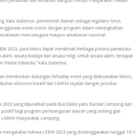
okoh persatuan dan kesatuan bangsa menuju masyarakat madani
, kata Gubernur, pemerintah daerah sebagai regulator terus
elenggaraan event motor dengan program dalam meningkatkan
 wisatawan mancanegara maupun wisatawan nasional.
BW 2023, para bikers dapat menikmati berbagai potensi pariwisata
 alam, wisata budaya dan wisata religi. Untuk wisata alam, terdapat
an Pantai Kalianda,” kata Gubernur.
dan memberikan dukungan terhadap event yang dilaksanakan bikers,
mbuhan ekonomi kreatif dan UMKM sejalan dengan prioritas
2023 yang dipusatkan pada dua lokasi yaitu Bandar Lampung dan
ositif bagi program pembangunan daerah yang sedang giat
rta UMKM masyarakat Lampung.
a mengatakan bahwa LEBW 2023 yang diselenggarakan tanggal 10-1