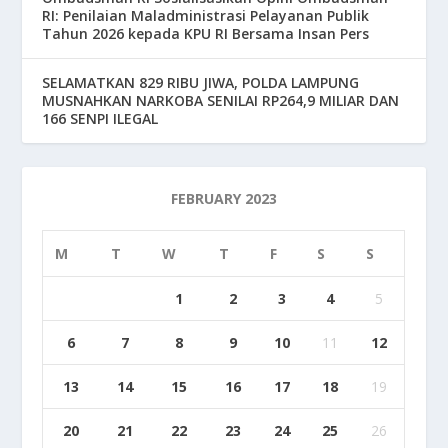
RI: Penilaian Maladministrasi Pelayanan Publik
Tahun 2026 kepada KPU RI Bersama Insan Pers
SELAMATKAN 829 RIBU JIWA, POLDA LAMPUNG
MUSNAHKAN NARKOBA SENILAI RP264,9 MILIAR DAN
166 SENPI ILEGAL
FEBRUARY 2023
M
T
W
T
F
S
S
1
2
3
4
5
6
7
8
9
10
11
12
13
14
15
16
17
18
19
20
21
22
23
24
25
26