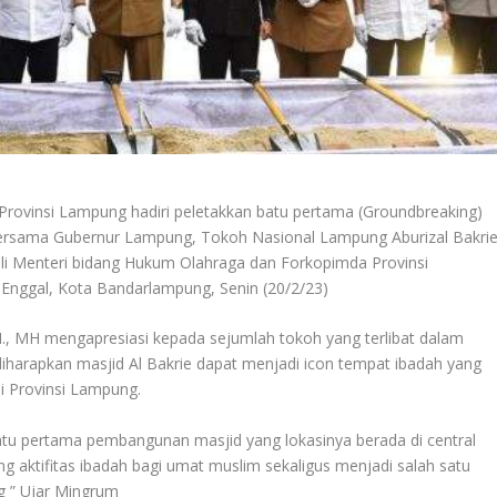
rovinsi Lampung hadiri peletakkan batu pertama (Groundbreaking)
rsama Gubernur Lampung, Tokoh Nasional Lampung Aburizal Bakrie
hli Menteri bidang Hukum Olahraga dan Forkopimda Provinsi
Enggal, Kota Bandarlampung, Senin (20/2/23)
 MH mengapresiasi kepada sejumlah tokoh yang terlibat dalam
harapkan masjid Al Bakrie dapat menjadi icon tempat ibadah yang
di Provinsi Lampung.
n batu pertama pembangunan masjid yang lokasinya berada di central
g aktifitas ibadah bagi umat muslim sekaligus menjadi salah satu
g ” Ujar Mingrum