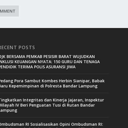
RECENT POSTS
OJK BERSAMA PEMKAB PESISIR BARAT WUJUDKAN
INKLUSI KEUANGAN NYATA: 150 GURU DAN TENAGA
PENDIDIK TERIMA POLIS ASURANSI JIWA
Pedang Pora Sambut Kombes Herbin Sianipar, Babak
Baru Kepemimpinan di Polresta Bandar Lampung
Tingkatkan Integritas dan Kinerja Jajaran, Inspektur
Wilayah IV Beri Penguatan Tusi di Rutan Bandar
Lampung
Ombudsman RI Sosialisasikan Opini Ombudsman RI: