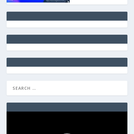
Video
Player