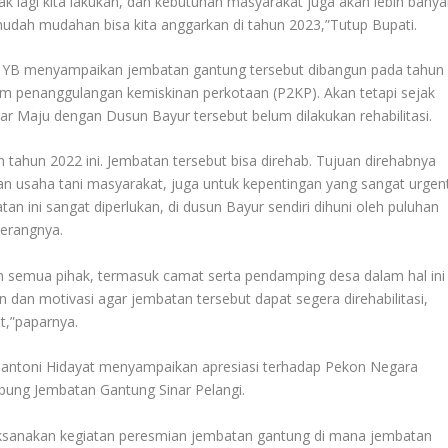
 lagi kita lakukan, dan kebutuhan masyarakat juga akan lebih banya
mudah mudahan bisa kita anggarkan di tahun 2023,”Tutup Bupati.
a YB menyampaikan jembatan gantung tersebut dibangun pada tahun
ram penanggulangan kemiskinan perkotaan (P2KP). Akan tetapi sejak
r Maju dengan Dusun Bayur tersebut belum dilakukan rehabilitasi.
 tahun 2022 ini. Jembatan tersebut bisa direhab. Tujuan direhabnya
lan usaha tani masyarakat, juga untuk kepentingan yang sangat urgen
an ini sangat diperlukan, di dusun Bayur sendiri dihuni oleh puluhan
terangnya.
 semua pihak, termasuk camat serta pendamping desa dalam hal ini
an motivasi agar jembatan tersebut dapat segera direhabilitasi,
t,”paparnya.
Santoni Hidayat menyampaikan apresiasi terhadap Pekon Negara
bung Jembatan Gantung Sinar Pelangi.
dilaksanakan kegiatan peresmian jembatan gantung di mana jembatan