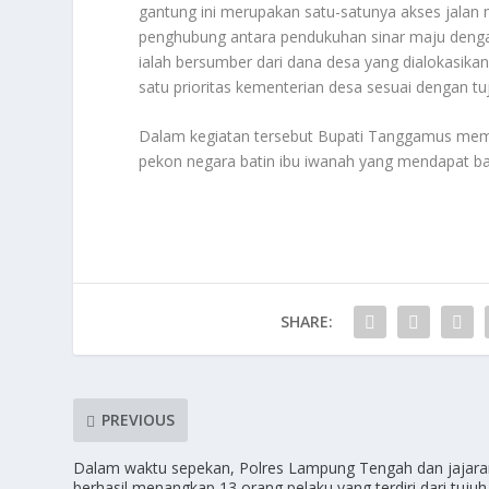
gantung ini merupakan satu-satunya akses jala
penghubung antara pendukuhan sinar maju deng
ialah bersumber dari dana desa yang dialokasika
satu prioritas kementerian desa sesuai dengan tu
Dalam kegiatan tersebut Bupati Tanggamus memb
pekon negara batin ibu iwanah yang mendapat b
SHARE:
PREVIOUS
Dalam waktu sepekan, Polres Lampung Tengah dan jajar
berhasil menangkap 13 orang pelaku yang terdiri dari tujuh