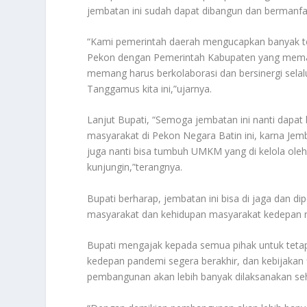
jembatan ini sudah dapat dibangun dan bermanfa
“Kami pemerintah daerah mengucapkan banyak ter
Pekon dengan Pemerintah Kabupaten yang mema
memang harus berkolaborasi dan bersinergi sela
Tanggamus kita ini,”ujarnya.
Lanjut Bupati, “Semoga jembatan ini nanti dapa
masyarakat di Pekon Negara Batin ini, karna Jem
juga nanti bisa tumbuh UMKM yang di kelola ole
kunjungin,”terangnya.
Bupati berharap, jembatan ini bisa di jaga dan 
masyarakat dan kehidupan masyarakat kedepan nya
Bupati mengajak kepada semua pihak untuk tetap
kedepan pandemi segera berakhir, dan kebijakan f
pembangunan akan lebih banyak dilaksanakan seh