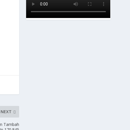
NEXT
on Tambah
p 170.845