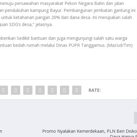
n menuju persawahan masyarakat Pekon Negara Batin dan jalan
an pendukuhan kampung Bayur. Pembangunan jembatan gantung ini
n untuk ketahanan pangan 20% dari dana desa. Ini merupakan salah
juan SDG’s desa,” jelasnya.
erikan Sedikit bantuan dan juga mengunjungi salah satu warga
antuan bedah rumah melalui Dinas PUPR Tanggamus. (Mas’ud/Tim)
RATE:
an
Promo Nyalakan Kemerdekaan, PLN Beri Disk
Daya Hanya R