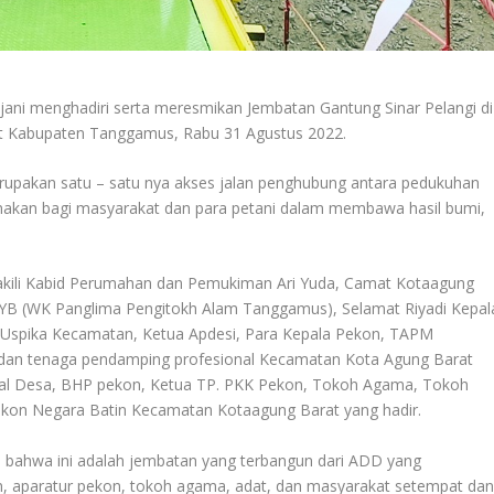
ni menghadiri serta meresmikan Jembatan Gantung Sinar Pelangi di
t Kabupaten Tanggamus, Rabu 31 Agustus 2022.
rupakan satu – satu nya akses jalan penghubung antara pedukuhan
akan bagi masyarakat dan para petani dalam membawa hasil bumi,
wakili Kabid Perumahan dan Pemukiman Ari Yuda, Camat Kotaagung
 YB (WK Panglima Pengitokh Alam Tanggamus), Selamat Riyadi Kepal
 Uspika Kecamatan, Ketua Apdesi, Para Kepala Pekon, TAPM
n tenaga pendamping profesional Kecamatan Kota Agung Barat
l Desa, BHP pekon, Ketua TP. PKK Pekon, Tokoh Agama, Tokoh
kon Negara Batin Kecamatan Kotaagung Barat yang hadir.
 bahwa ini adalah jembatan yang terbangun dari ADD yang
tin, aparatur pekon, tokoh agama, adat, dan masyarakat setempat da