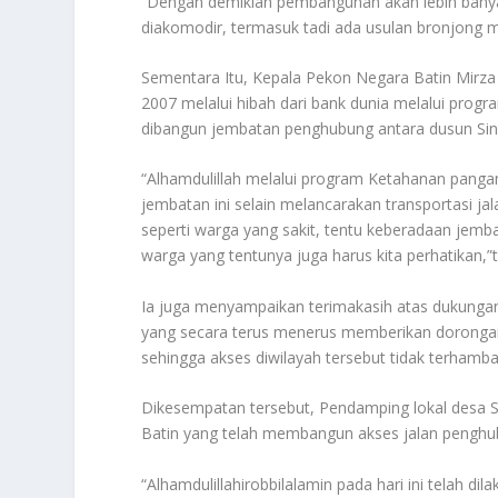
“Dengan demikian pembangunan akan lebih banyak
diakomodir, termasuk tadi ada usulan bronjong 
Sementara Itu, Kepala Pekon Negara Batin Mirz
2007 melalui hibah dari bank dunia melalui prog
dibangun jembatan penghubung antara dusun Sina
“Alhamdulillah melalui program Ketahanan pangan
jembatan ini selain melancarakan transportasi ja
seperti warga yang sakit, tentu keberadaan jembat
warga yang tentunya juga harus kita perhatikan,”
Ia juga menyampaikan terimakasih atas dukungan
yang secara terus menerus memberikan dorongan d
sehingga akses diwilayah tersebut tidak terhamba
Dikesempatan tersebut, Pendamping lokal desa 
Batin yang telah membangun akses jalan penghu
“Alhamdulillahirobbilalamin pada hari ini telah 