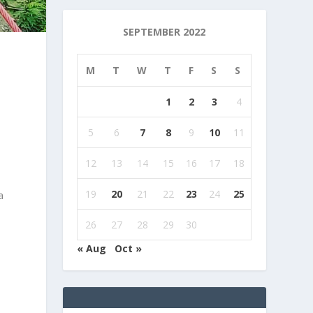
SEPTEMBER 2022
M
T
W
T
F
S
S
1
2
3
4
5
6
7
8
9
10
11
12
13
14
15
16
17
18
19
20
21
22
23
24
25
a
26
27
28
29
30
« Aug
Oct »
n