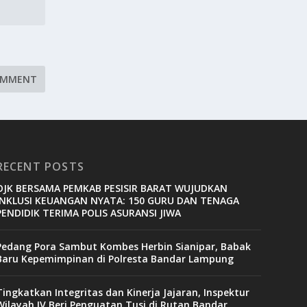
RECENT POSTS
OJK BERSAMA PEMKAB PESISIR BARAT WUJUDKAN
INKLUSI KEUANGAN NYATA: 150 GURU DAN TENAGA
PENDIDIK TERIMA POLIS ASURANSI JIWA
Pedang Pora Sambut Kombes Herbin Sianipar, Babak
Baru Kepemimpinan di Polresta Bandar Lampung
Tingkatkan Integritas dan Kinerja Jajaran, Inspektur
Wilayah IV Beri Penguatan Tusi di Rutan Bandar