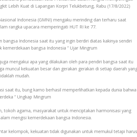
kit Lebih Kuat di Lapangan Korpri Telukbetung, Rabu (17/8/2022)
 Nasional Indonesia (GMNI) mengaku merinding dan terharu saat
lam rangka upacara memperingati HUT RI ke 77.
angsa Indonesia saat itu yang ingin berdiri diatas kakinya sendiri
k kemerdekaan bangsa Indonesia ” Ujar Mingrum
juga mengakui apa yang dilakukan oleh para pendiri bangsa saat itu
 muncul kekuatan besar dan gerakan gerakan di setiap daerah yan
tidaklah mudah.
si saat itu, bung karno berhasil memperlihatkan kepada dunia bahwa
erdeka ” Ungkap Mingrum
ah, tokoh agama, masyarakat untuk menciptakan harmonisasi yang
 dalam mengisi kemerdekaan bangsa Indonesia.
ntar kelompok, kekuatan tidak digunakan untuk memukul tetapi haru