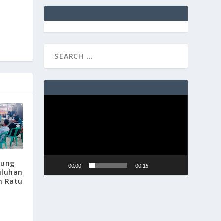
Video
Player
pung
00:00
00:15
uluhan
n Ratu