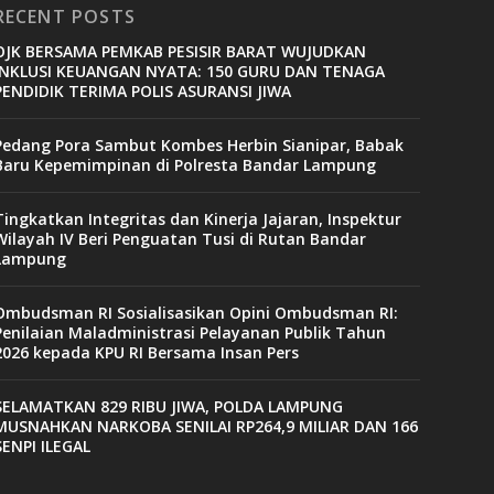
RECENT POSTS
OJK BERSAMA PEMKAB PESISIR BARAT WUJUDKAN
INKLUSI KEUANGAN NYATA: 150 GURU DAN TENAGA
PENDIDIK TERIMA POLIS ASURANSI JIWA
Pedang Pora Sambut Kombes Herbin Sianipar, Babak
Baru Kepemimpinan di Polresta Bandar Lampung
Tingkatkan Integritas dan Kinerja Jajaran, Inspektur
Wilayah IV Beri Penguatan Tusi di Rutan Bandar
Lampung
Ombudsman RI Sosialisasikan Opini Ombudsman RI:
Penilaian Maladministrasi Pelayanan Publik Tahun
2026 kepada KPU RI Bersama Insan Pers
SELAMATKAN 829 RIBU JIWA, POLDA LAMPUNG
MUSNAHKAN NARKOBA SENILAI RP264,9 MILIAR DAN 166
SENPI ILEGAL