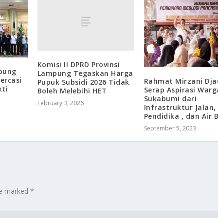
Komisi II DPRD Provinsi
mpung
Lampung Tegaskan Harga
ercasi
Rahmat Mirzani Dja
Pupuk Subsidi 2026 Tidak
ti
Serap Aspirasi Warg
Boleh Melebihi HET
Sukabumi dari
February 3, 2026
Infrastruktur Jalan,
Pendidika , dan Air 
September 5, 2023
are marked
*