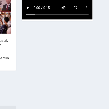
usal,
a
Bersih