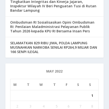
Tingkatkan Integritas dan Kinerja Jajaran,
Inspektur Wilayah IV Beri Penguatan Tusi di Rutan
Bandar Lampung
Ombudsman RI Sosialisasikan Opini Ombudsman
RI: Penilaian Maladministrasi Pelayanan Publik
Tahun 2026 kepada KPU RI Bersama Insan Pers
SELAMATKAN 829 RIBU JIWA, POLDA LAMPUNG
MUSNAHKAN NARKOBA SENILAI RP264,9 MILIAR DAN
166 SENPI ILEGAL
MAY 2022
M
T
W
T
F
S
S
1
2
3
4
5
6
7
8