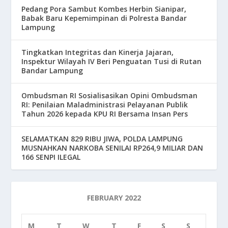
Pedang Pora Sambut Kombes Herbin Sianipar,
Babak Baru Kepemimpinan di Polresta Bandar
Lampung
Tingkatkan Integritas dan Kinerja Jajaran,
Inspektur Wilayah IV Beri Penguatan Tusi di Rutan
Bandar Lampung
Ombudsman RI Sosialisasikan Opini Ombudsman
RI: Penilaian Maladministrasi Pelayanan Publik
Tahun 2026 kepada KPU RI Bersama Insan Pers
SELAMATKAN 829 RIBU JIWA, POLDA LAMPUNG
MUSNAHKAN NARKOBA SENILAI RP264,9 MILIAR DAN
166 SENPI ILEGAL
FEBRUARY 2022
M
T
W
T
F
S
S