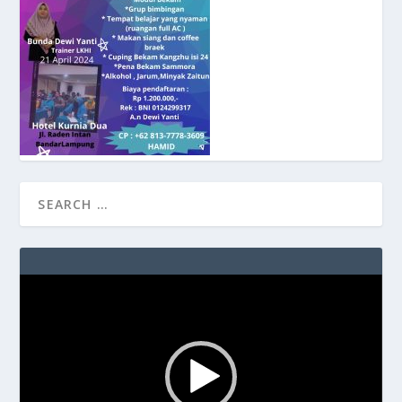
Video
Player