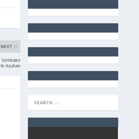
NEXT
an Sembako
nti Asuhan