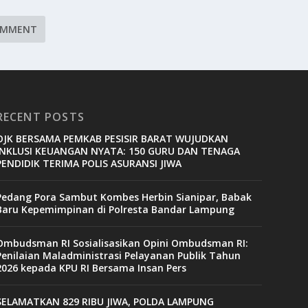
RECENT POSTS
OJK BERSAMA PEMKAB PESISIR BARAT WUJUDKAN
INKLUSI KEUANGAN NYATA: 150 GURU DAN TENAGA
PENDIDIK TERIMA POLIS ASURANSI JIWA
Pedang Pora Sambut Kombes Herbin Sianipar, Babak
Baru Kepemimpinan di Polresta Bandar Lampung
Ombudsman RI Sosialisasikan Opini Ombudsman RI:
Penilaian Maladministrasi Pelayanan Publik Tahun
2026 kepada KPU RI Bersama Insan Pers
SELAMATKAN 829 RIBU JIWA, POLDA LAMPUNG