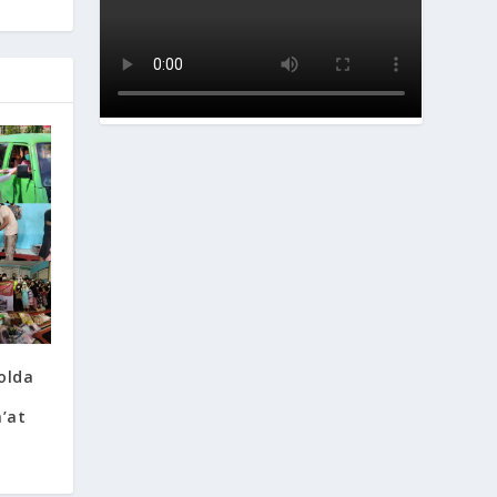
olda
i
’at