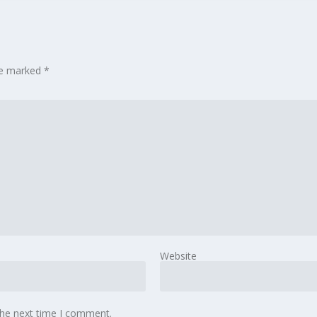
are marked
*
Website
the next time I comment.