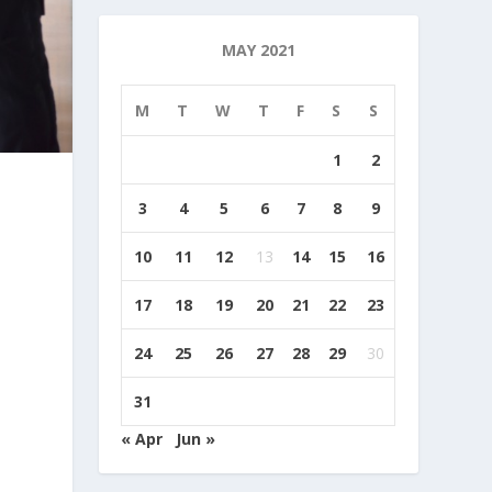
MAY 2021
M
T
W
T
F
S
S
1
2
3
4
5
6
7
8
9
10
11
12
13
14
15
16
17
18
19
20
21
22
23
24
25
26
27
28
29
30
31
i
« Apr
Jun »