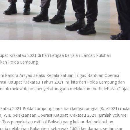
at Krakatau 2021 di hari ketigaa berjalan Lancar. Puluhan
ikkan Polda Lampung.
 Pandra Arsyad selaku Kepala Satuan Tugas Bantuan Operasi
asi Ketupat Krakatau Tahun 2021 ini, kita dari Polda Lampung dan
endak melewati pos penyekatan guna melakukan mudik lebaran,” ujar
katau 2021 Polda Lampung pada hari ketiga tanggal (8/5/2021) mula
00) WIB pelaksanaan Operasi Ketupat Krakatau 2021, jumlah volume
 (Pos penyekatan exit tol Baksel) yang keluar dari pelabuhan
nuju pelabuhan Bakauheni sebanyak 1.655 kendaraan, sedangkan