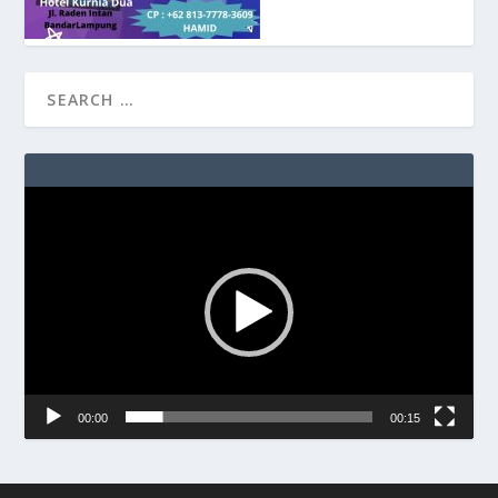
Video
Player
00:00
00:15