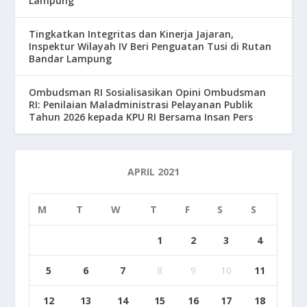
Lampung
Tingkatkan Integritas dan Kinerja Jajaran,
Inspektur Wilayah IV Beri Penguatan Tusi di Rutan
Bandar Lampung
Ombudsman RI Sosialisasikan Opini Ombudsman
RI: Penilaian Maladministrasi Pelayanan Publik
Tahun 2026 kepada KPU RI Bersama Insan Pers
APRIL 2021
M
T
W
T
F
S
S
1
2
3
4
5
6
7
8
9
10
11
12
13
14
15
16
17
18