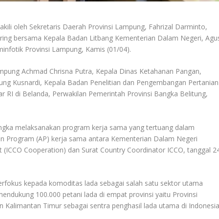
i oleh Sekretaris Daerah Provinsi Lampung, Fahrizal Darminto,
daring bersama Kepala Badan Litbang Kementerian Dalam Negeri, Agu
infotik Provinsi Lampung, Kamis (01/04).
Lampung Achmad Chrisna Putra, Kepala Dinas Ketahanan Pangan,
ung Kusnardi, Kepala Badan Penelitian dan Pengembangan Pertanian
esar RI di Belanda, Perwakilan Pemerintah Provinsi Bangka Belitung,
 rangka melaksanakan program kerja sama yang tertuang dalam
n Program (AP) kerja sama antara Kementerian Dalam Negeri
 (ICCO Cooperation) dan Surat Country Coordinator ICCO, tanggal 2
berfokus kepada komoditas lada sebagai salah satu sektor utama
ndukung 100.000 petani lada di empat provinsi yaitu Provinsi
 Kalimantan Timur sebagai sentra penghasil lada utama di Indonesia